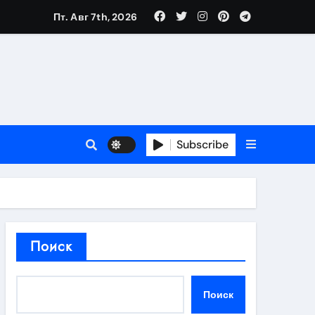
Пт. Авг 7th, 2026
в 2026 году
ности и советы по выбору
T
Subscribe
держка
Поиск
пиляции
Поиск