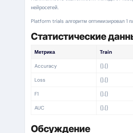
нейросетей.
Platform trials алгоритм оптимизировал 1
Статистические данн
Метрика
Train
Accuracy
{}.{}
Loss
{}.{}
F1
{}.{}
AUC
{}.{}
Обсуждение