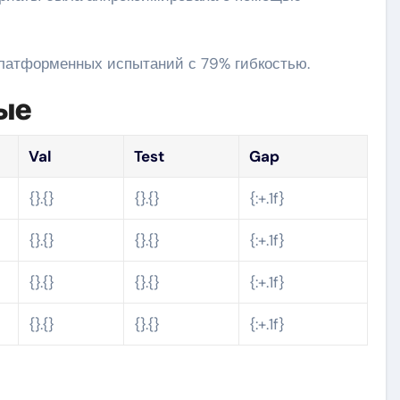
 платформенных испытаний с 79% гибкостью.
ые
Val
Test
Gap
{}.{}
{}.{}
{:+.1f}
{}.{}
{}.{}
{:+.1f}
{}.{}
{}.{}
{:+.1f}
{}.{}
{}.{}
{:+.1f}