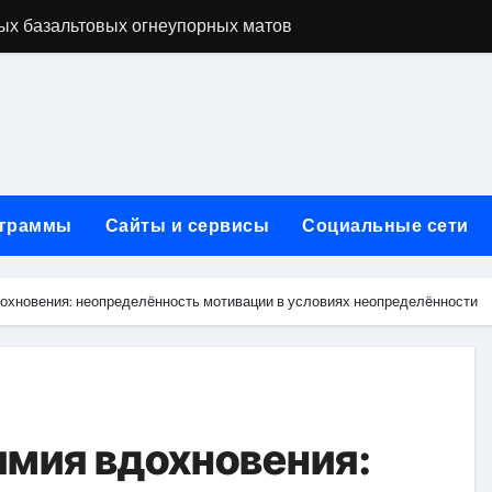
ых базальтовых огнеупорных матов
ую неделю для столичного и черноморского регионов
+ SEO + GEO/AEO — Новая формула цифрового присутствия 
лодные, горячие и мобильные варианты, рейтинг по безопас
нут без верификации и участия банков с пополнением в USD
граммы
Сайты и сервисы
Социальные сети
ивности рекламы при мульти-тач атрибуции
нных в бизнесе
охновения: неопределённость мотивации в условиях неопределённости
тями и искусственным интеллектом
йтов: принципы SEO, рекламные каналы и техническая под
редств для маникюра, педикюра, наращивания ресниц и де
имия вдохновения: