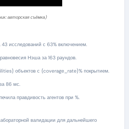
ник: авторская съёмка)
ла 43 исследований с 63% включением.
 равновесия Нэша за 163 раундов.
ilities} объектов с {coverage_rate}% покрытием.
за 86 мс.
ечила правдивость агентов при %.
лабораторной валидации для дальнейшего