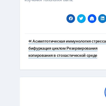
Навигация
Асимптотическая иммунология стресса
по
бифуркация циклом Резервирования
записям
копирования в стохастической среде