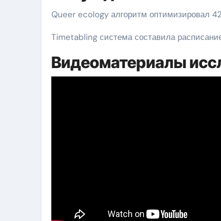
Queer ecology алгоритм оптимизировал 42
Timetabling система составила расписание
Видеоматериалы исс