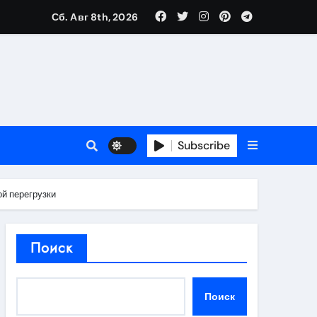
Сб. Авг 8th, 2026
в 2026 году
ности и советы по выбору
T
Subscribe
й перегрузки
держка
Поиск
пиляции
Поиск