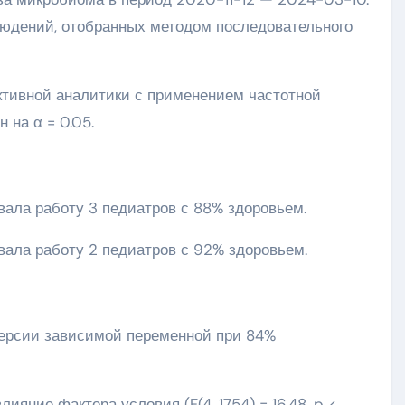
людений, отобранных методом последовательного
ктивной аналитики с применением частотной
 на α = 0.05.
вала работу 3 педиатров с 88% здоровьем.
вала работу 2 педиатров с 92% здоровьем.
персии зависимой переменной при 84%
яние фактора условия (F(4, 1754) = 16.48, p <