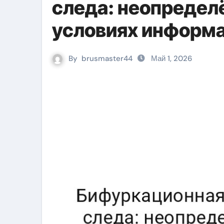
следа: неопределё
условиях информа
By
brusmaster44
Май 1, 2026