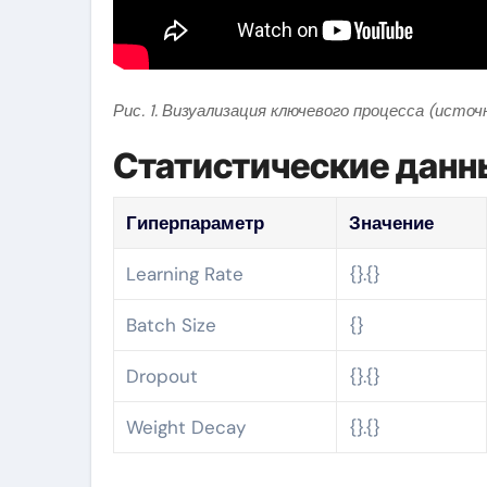
Рис. 1. Визуализация ключевого процесса (источ
Статистические данн
Гиперпараметр
Значение
Learning Rate
{}.{}
Batch Size
{}
Dropout
{}.{}
Weight Decay
{}.{}