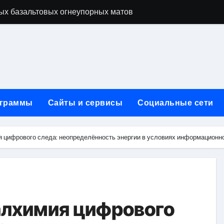
ых базальтовых огнеупорных матов
ую неделю для столичного и черноморского регионов
+ SEO + GEO/AEO — Новая формула цифрового присутствия 
лодные, горячие и мобильные варианты, рейтинг по безопас
нут без верификации и участия банков с пополнением в USD
граммы
Сайты и сервисы
Социальные сети
ивности рекламы при мульти-тач атрибуции
нных в бизнесе
 цифрового следа: неопределённость энергии в условиях информационно
тями и искусственным интеллектом
йтов: принципы SEO, рекламные каналы и техническая под
редств для маникюра, педикюра, наращивания ресниц и де
алхимия цифрового