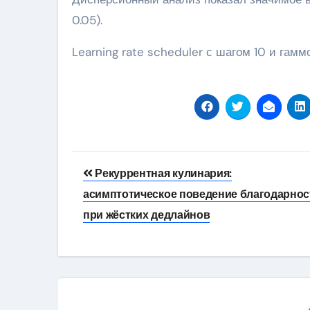
0.05).
Learning rate scheduler с шагом 10 и гамм
Навигация
Рекуррентная кулинария:
по
асимптотическое поведение благодарнос
записям
при жёстких дедлайнов