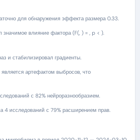
таточно для обнаружения эффекта размера 0.33.
начимое влияние фактора (F(, ) = , p < ).
раз и стабилизировал градиенты.
 является артефактом выбросов, что
сследований с 82% нейроразнообразием.
ла 4 исследований с 79% расширением прав.
за микробиома в период 2020-11-12 — 2024-03-10.