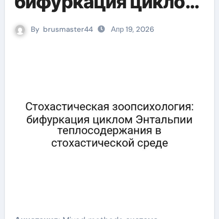
бифуркация циклом
Энтальпии
By
brusmaster44
Апр 19, 2026
теплосодержания в
стохастической
среде