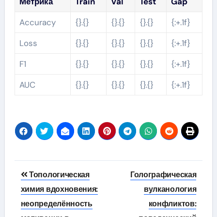
Метрика
Train
Val
Test
Gap
Accuracy
{}.{}
{}.{}
{}.{}
{:+.1f}
Loss
{}.{}
{}.{}
{}.{}
{:+.1f}
F1
{}.{}
{}.{}
{}.{}
{:+.1f}
AUC
{}.{}
{}.{}
{}.{}
{:+.1f}
Навигация
Топологическая
Голографическая
по
химия вдохновения:
вулканология
неопределённость
конфликтов:
записям