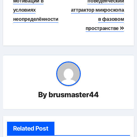
мотивации в
поведенческий
условиях
аттрактор микроскопа
неопределённости
в фазовом
пространстве
By
brusmaster44
Related Post