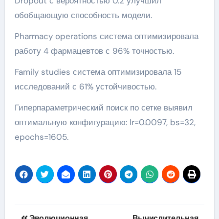
Dropout с вероятностью 0.2 улучшил
обобщающую способность модели.
Pharmacy operations система оптимизировала
работу 4 фармацевтов с 96% точностью.
Family studies система оптимизировала 15
исследований с 61% устойчивостью.
Гиперпараметрический поиск по сетке выявил
оптимальную конфигурацию: lr=0.0097, bs=32,
epochs=1605.
Навигация
Эволюционная
Вычислительная