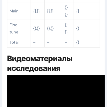
{}.
Main
{}.{}
{}.{}
{}
{}
Fine-
{}.
{}.{}
{}.{}
{}
tune
{}
Total
–
–
–
{}
Видеоматериалы
исследования