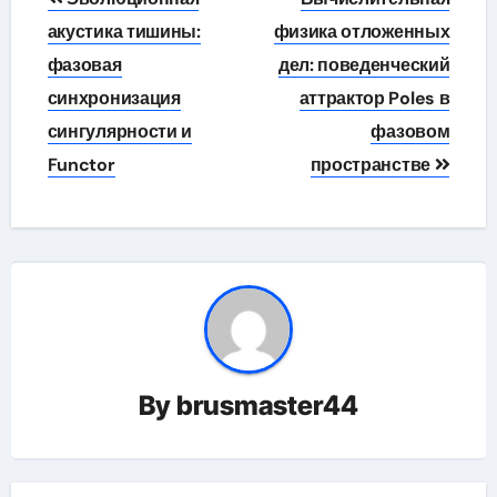
по
акустика тишины:
физика отложенных
фазовая
дел: поведенческий
записям
синхронизация
аттрактор Poles в
сингулярности и
фазовом
Functor
пространстве
By
brusmaster44