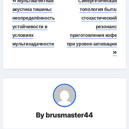
Мультиагентная
Синергетическая
по
акустика тишины:
топология быта:
неопределённость
стохастический
записям
устойчивости в
резонанс
условиях
приготовления кофе
мультизадачности
при уровне активации
By
brusmaster44