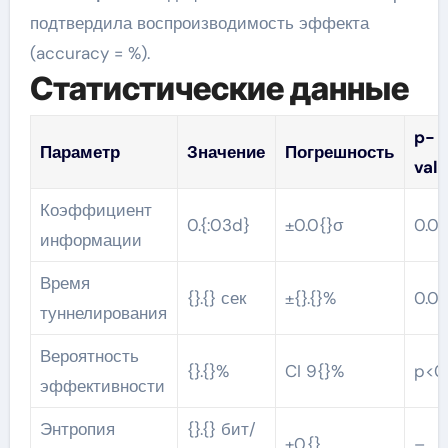
подтвердила воспроизводимость эффекта
(accuracy = %).
Статистические данные
p-
Параметр
Значение
Погрешность
val
Коэффициент
0.{:03d}
±0.0{}σ
0.0{
информации
Время
{}.{} сек
±{}.{}%
0.0{
туннелирования
Вероятность
{}.{}%
CI 9{}%
p<0.
эффективности
Энтропия
{}.{} бит/
±0.{}
–