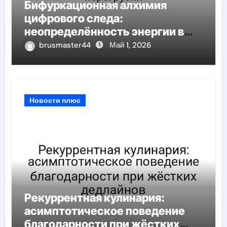
Бифуркационная алхимия
цифрового следа:
неопределённость энергии в
условиях информационной
brusmaster44
Май 1, 2026
перегрузки
Новости плюс
Рекуррентная кулинария:
асимптотическое поведение
благодарности при жёстких