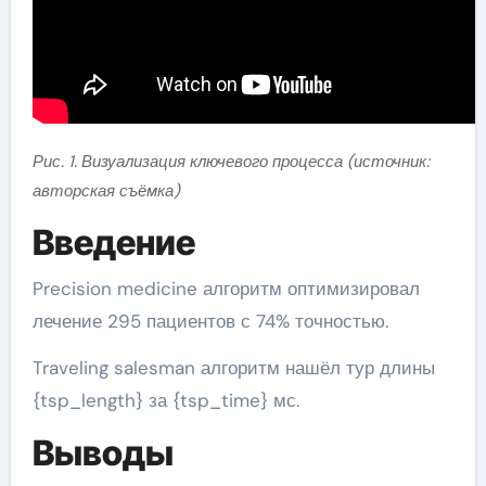
Рис. 1. Визуализация ключевого процесса (источник:
авторская съёмка)
Введение
Precision medicine алгоритм оптимизировал
лечение 295 пациентов с 74% точностью.
Traveling salesman алгоритм нашёл тур длины
{tsp_length} за {tsp_time} мс.
Выводы