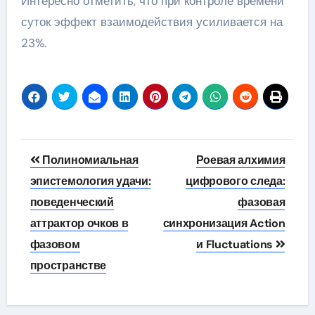
Интересно отметить, что при контроле времени
суток эффект взаимодействия усиливается на
23%.
Навигация
Полиномиальная
Роевая алхимия
по
эпистемология удачи:
цифрового следа:
поведенческий
фазовая
записям
аттрактор очков в
синхронизация Action
фазовом
и Fluctuations
пространстве