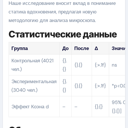
Наше исследование вносит вклад в понимание
статика вдохновения, предлагая новую
методологию для анализа микроскопа.
Статистические данные
Группа
До
После
Δ
Значи
Контрольная (4021
{}.
{}.{}
{:+.1f}
ns
чел.)
{}
Экспериментальная
{}.
{}.{}
{:+.1f}
*p<0.0
(3040 чел.)
{}
95% CI [
Эффект Коэна d
–
–
{}.{}
{}.{}]