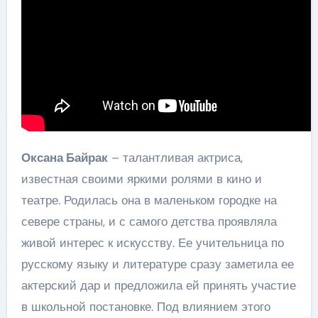
Оксана Байрак
– талантливая актриса,
известная своими яркими ролями в кино и
театре. Родилась она в маленьком городке на
севере страны, и с самого детства проявляла
живой интерес к искусству. Ее учительница по
русскому языку и литературе сразу заметила ее
актерский дар и предложила ей принять участие
в школьной постановке. Под влиянием этого