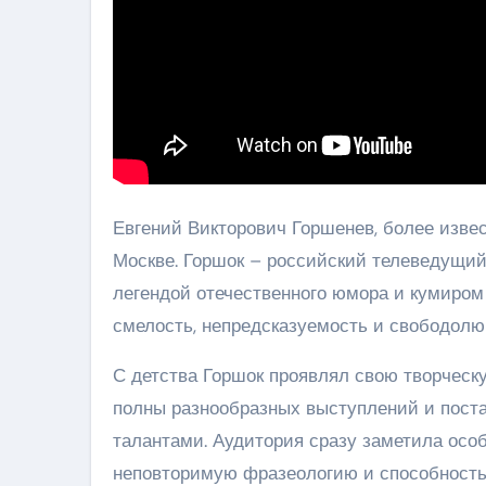
Евгений Викторович Горшенев, более извес
Москве. Горшок – российский телеведущий,
легендой отечественного юмора и кумиром 
смелость, непредсказуемость и свободолю
С детства Горшок проявлял свою творческ
полны разнообразных выступлений и поста
талантами. Аудитория сразу заметила особ
неповторимую фразеологию и способность 