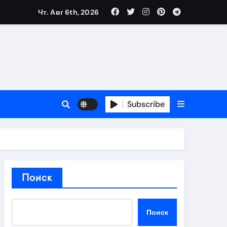
Чт. Авг 6th, 2026
в 2026 году
ности и советы по выбору
T
Subscribe
держка
Поиск
пиляции
Поиск