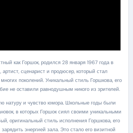
тный как Горшок, родился 28 января 1967 года в
 артист, сценарист и продюсер, который стал
многих поколений. Уникальный стиль Горшкова, его
бие не оставили равнодушным никого из зрителей.
ую натуру и чувство юмора. Школьные годы были
новок, в которых Горшок сиял своими уникальными
ый, оригинальный стиль исполнения Горшкова, его
зарядить энергией зала. Это стало его визитной