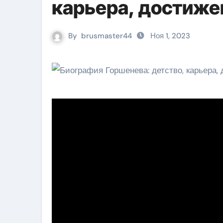
карьера, достиже
By
brusmaster44
Ноя 1, 2023