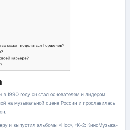
тва может поделиться Горшенев?
в?
своей карьере?
е?
а
и в 1990 году он стал основателем и лидером
рной на музыкальной сцене России и прославилась
ен.
еру и выпустил альбомы «Нос», «K-2: КиноМузыка»