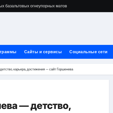
ых базальтовых огнеупорных матов
ую неделю для столичного и черноморского регионов
+ SEO + GEO/AEO — Новая формула цифрового присутствия 
лодные, горячие и мобильные варианты, рейтинг по безопас
нут без верификации и участия банков с пополнением в USD
граммы
Сайты и сервисы
Социальные сети
ивности рекламы при мульти-тач атрибуции
нных в бизнесе
етство, карьера, достижения — сайт Горшенева
тями и искусственным интеллектом
йтов: принципы SEO, рекламные каналы и техническая под
редств для маникюра, педикюра, наращивания ресниц и де
ева — детство,