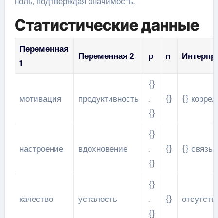
ноль, подтверждая значимость.
Статистические данные
Переменная
Переменная 2
ρ
n
Интерпр
1
{}
мотивация
продуктивность
.
{}
{} корре
{}
{}
настроение
вдохновение
.
{}
{} связь
{}
{}
качество
усталость
.
{}
отсутств
{}