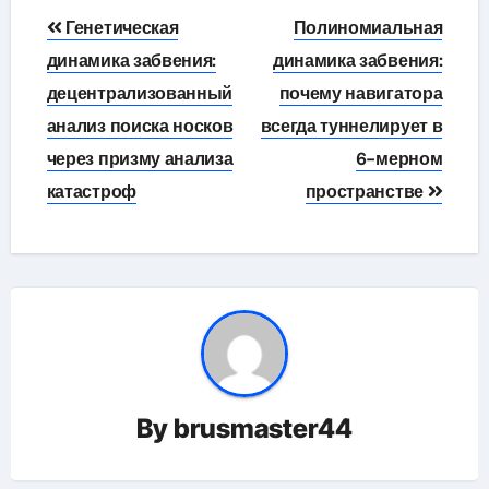
Навигация
Генетическая
Полиномиальная
по
динамика забвения:
динамика забвения:
децентрализованный
почему навигатора
записям
анализ поиска носков
всегда туннелирует в
через призму анализа
6-мерном
катастроф
пространстве
By
brusmaster44