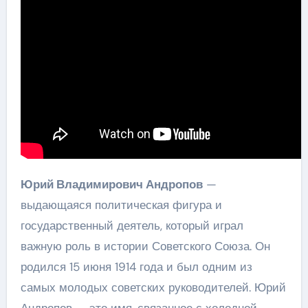
основные события и
вклад в историю
СССР
Юрий Владимирович Андропов
—
выдающаяся политическая фигура и
государственный деятель, который играл
важную роль в истории Советского Союза. Он
родился 15 июня 1914 года и был одним из
самых молодых советских руководителей. Юрий
Андропов — это имя, связанное с холодной