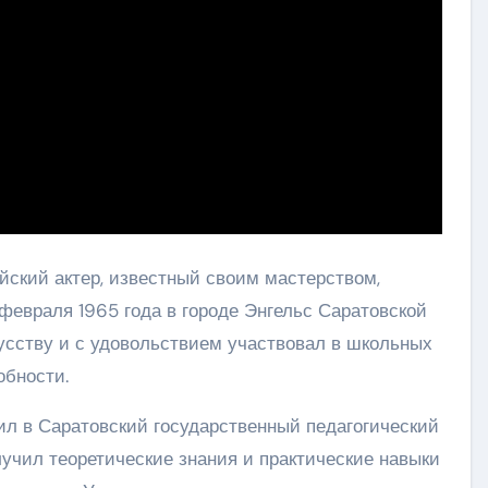
ский актер, известный своим мастерством,
февраля 1965 года в городе Энгельс Саратовской
кусству и с удовольствием участвовал в школьных
обности.
ил в Саратовский государственный педагогический
олучил теоретические знания и практические навыки