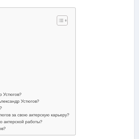
р Устюгов?
Александр Устюгов?
?
тюгов за свою актерскую карьеру?
о актерской работы?
ов?