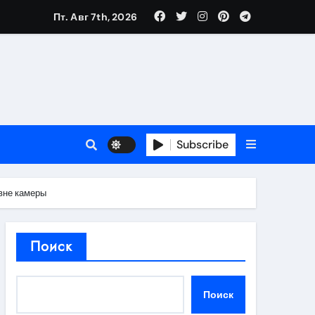
Пт. Авг 7th, 2026
в 2026 году
ности и советы по выбору
T
Subscribe
 вне камеры
держка
Поиск
пиляции
Поиск