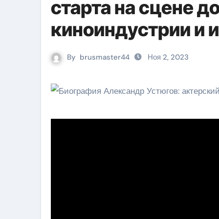
старта на сцене д
киноиндустрии и 
By
brusmaster44
Ноя 2, 2023