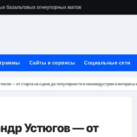
ых базальтовых огнеупорных матов
ую неделю для столичного и черноморского регионов
+ SEO + GEO/AEO — Новая формула цифрового присутствия 
лодные, горячие и мобильные варианты, рейтинг по безопас
нут без верификации и участия банков с пополнением в USD
граммы
Сайты и сервисы
Социальные сети
ивности рекламы при мульти-тач атрибуции
нных в бизнесе
югов — от старта на сцене до популярности в киноиндустрии и интересы
тями и искусственным интеллектом
йтов: принципы SEO, рекламные каналы и техническая под
редств для маникюра, педикюра, наращивания ресниц и де
ндр Устюгов — от