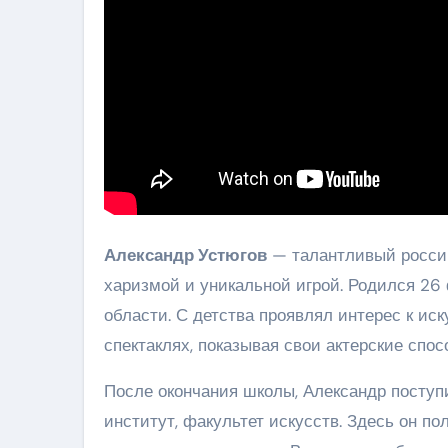
Александр Устюгов
— талантливый россий
харизмой и уникальной игрой. Родился 26 
области. С детства проявлял интерес к ис
спектаклях, показывая свои актерские спос
После окончания школы, Александр поступ
институт, факультет искусств. Здесь он п