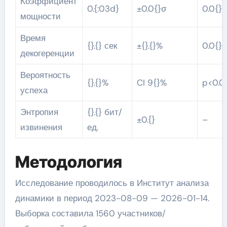
Коэффициент
0.{:03d}
±0.0{}σ
0.0{}
мощности
Время
{}.{} сек
±{}.{}%
0.0{}
декогеренции
Вероятность
{}.{}%
CI 9{}%
p<0.0
успеха
Энтропия
{}.{} бит/
±0.{}
–
извинения
ед.
Методология
Исследование проводилось в Институт анализа
динамики в период 2023-08-09 — 2026-01-14.
Выборка составила 1560 участников/