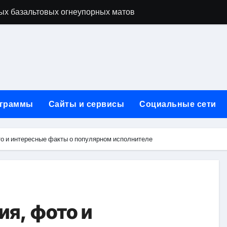
ых базальтовых огнеупорных матов
ую неделю для столичного и черноморского регионов
+ SEO + GEO/AEO — Новая формула цифрового присутствия 
лодные, горячие и мобильные варианты, рейтинг по безопас
нут без верификации и участия банков с пополнением в USD
граммы
Сайты и сервисы
Социальные сети
ивности рекламы при мульти-тач атрибуции
нных в бизнесе
то и интересные факты о популярном исполнителе
тями и искусственным интеллектом
йтов: принципы SEO, рекламные каналы и техническая под
редств для маникюра, педикюра, наращивания ресниц и де
я, фото и