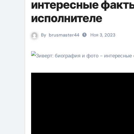
интересные факты
исполнителе
By
brusmaster44
Ноя 3, 2023