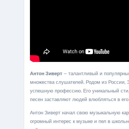
Антон Зиверт
– талантливый и популярный
множества слушателей. Родом из России, 
успешную профессию. Его уникальный сти
песен заставляют людей влюбляться в его 
Антон Зиверт начал свою музыкальную кар
огромный интерес к музыке и пел в школьн