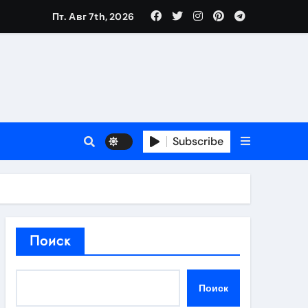
Пт. Авг 7th, 2026
в 2026 году
ности и советы по выбору
T
Subscribe
держка
Поиск
пиляции
Поиск