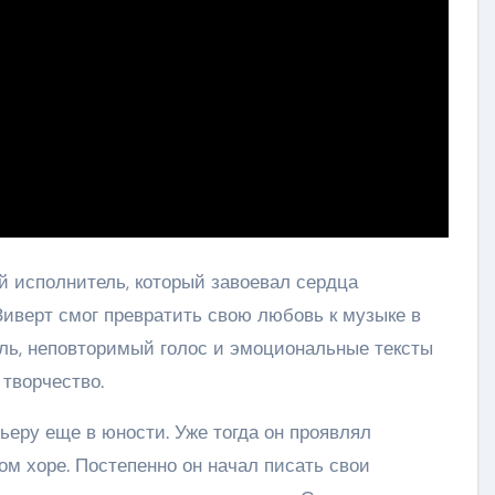
 исполнитель, который завоевал сердца
Зиверт смог превратить свою любовь к музыке в
ль, неповторимый голос и эмоциональные тексты
творчество.
ьеру еще в юности. Уже тогда он проявлял
ом хоре. Постепенно он начал писать свои