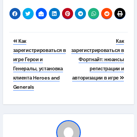
Навигация
Как
Как
по
зарегистрироваться в
зарегистрироваться в
игре Герои и
Фортнайт: нюансы
записям
Генералы, установка
регистрации и
клиента Heroes and
авторизации в игре
Generals