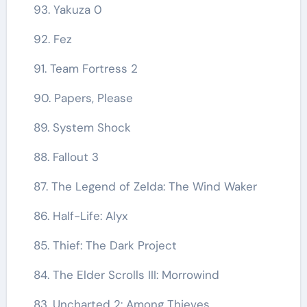
93. Yakuza 0
92. Fez
91. Team Fortress 2
90. Papers, Please
89. System Shock
88. Fallout 3
87. The Legend of Zelda: The Wind Waker
86. Half-Life: Alyx
85. Thief: The Dark Project
84. The Elder Scrolls III: Morrowind
83. Uncharted 2: Among Thieves