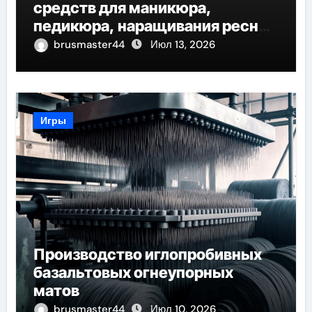
средств для маникюра,
педикюра, наращивания ресниц
и депиляции
brusmaster44
Июл 13, 2026
Игры
Производство иглопробивных
базальтовых огнеупорных
матов
brusmaster44
Июл 10, 2026