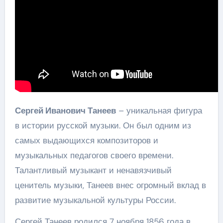
Сергей Иванович Танеев
– уникальная фигура
в истории русской музыки. Он был одним из
самых выдающихся композиторов и
музыкальных педагогов своего времени.
Талантливый музыкант и ненавязчивый
ценитель музыки, Танеев внес огромный вклад в
развитие музыкальной культуры России.
Сергей Танеев родился 7 ноября 1856 года в