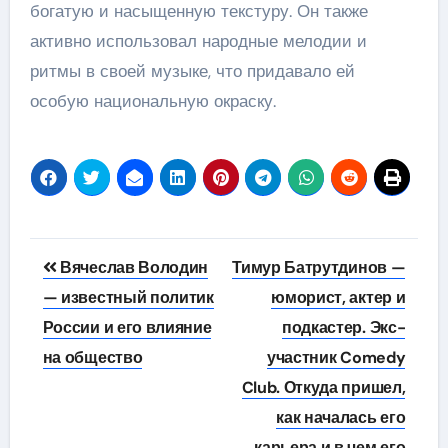
богатую и насыщенную текстуру. Он также
активно использовал народные мелодии и
ритмы в своей музыке, что придавало ей
особую национальную окраску.
Навигация
Вячеслав Володин
Тимур Батрутдинов —
по
— известный политик
юморист, актер и
России и его влияние
подкастер. Экс-
записям
на общество
участник Comedy
Club. Откуда пришел,
как началась его
карьера и в чем его