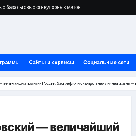
ых базальтовых огнеупорных матов
ую неделю для столичного и черноморского регионов
+ SEO + GEO/AEO — Новая формула цифрового присутствия 
лодные, горячие и мобильные варианты, рейтинг по безопас
нут без верификации и участия банков с пополнением в USD
граммы
Сайты и сервисы
Социальные сети
ивности рекламы при мульти-тач атрибуции
нных в бизнесе
величайший политик России, биография и скандальная личная жизнь — вс
тями и искусственным интеллектом
йтов: принципы SEO, рекламные каналы и техническая под
редств для маникюра, педикюра, наращивания ресниц и де
вский — величайший