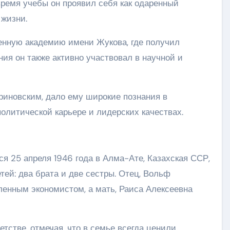
время учебы он проявил себя как одаренный
 жизни.
енную академию имени Жукова, где получил
ия он также активно участвовал в научной и
иновским, дало ему широкие познания в
политической карьере и лидерских качествах.
 25 апреля 1946 года в Алма-Ате, Казахская ССР,
ей: два брата и две сестры. Отец, Вольф
нным экономистом, а мать, Раиса Алексеевна
тстве, отмечая, что в семье всегда ценили