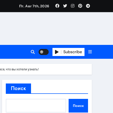
Пт. Авг 7th, 2026
в 2026 году
ности и советы по выбору
T
Subscribe
е, что вы хотели узнать!
держка
Поиск
пиляции
Поиск