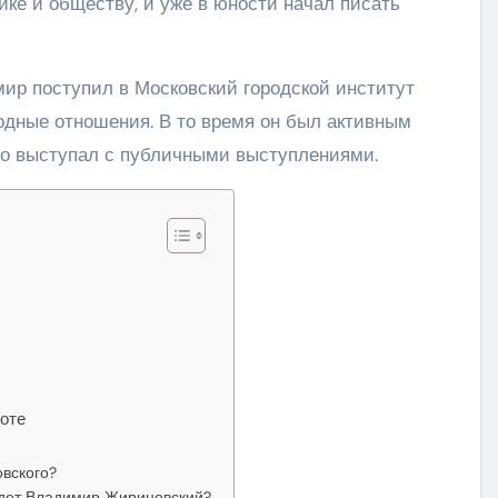
ике и обществу, и уже в юности начал писать
ир поступил в Московский городской институт
родные отношения. В то время он был активным
то выступал с публичными выступлениями.
боте
вского?
едет Владимир Жириновский?