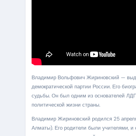
Владимир Вольфович Жириновский — выд
демократической партии России. Его биог
судьбы. Он был одним из основателей ЛДПР
политической жизни страны.
Владимир Жириновский родился 25 апреля
Алматы). Его родители были учителями, и