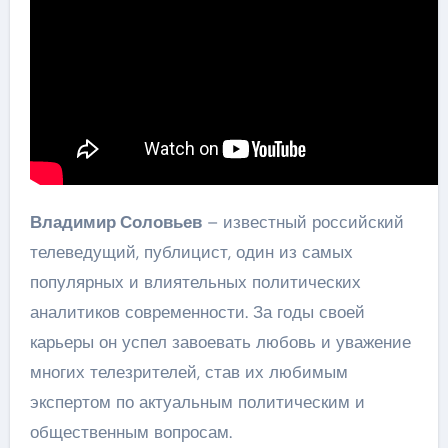
Владимир Соловьев
– известный российский
телеведущий, публицист, один из самых
популярных и влиятельных политических
аналитиков современности. За годы своей
карьеры он успел завоевать любовь и уважение
многих телезрителей, став их любимым
экспертом по актуальным политическим и
общественным вопросам.