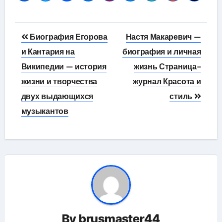
Навигация
Биография Егорова
Настя Макаревич —
по
и Кантария на
биография и личная
Википедии — история
жизнь Страница-
записям
жизни и творчества
журнал Красота и
двух выдающихся
стиль
музыкантов
By
brusmaster44