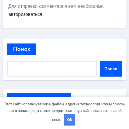
Для отправки комментария вам необходимо
авторизоваться
.
Поиск
Поиск
Последние Записи
Этот сайт использует куки-файлы и другие технологии, чтобы помочь
вам в навигации, а также предоставить лучший пользовательский
Обзор профессиональных средств для маникюра,
опыт.
OK
педикюра, наращивания ресниц и депиляции