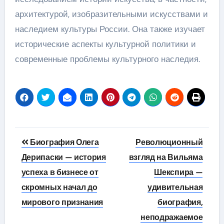
архитектурой, изобразительными искусствами и
наследием культуры России. Она также изучает
исторические аспекты культурной политики и
современные проблемы культурного наследия.
Навигация
Биография Олега
Революционный
по
Дерипаски — история
взгляд на Вильяма
успеха в бизнесе от
Шекспира —
записям
скромных начал до
удивительная
мирового признания
биография,
неподражаемое