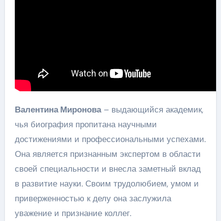
Валентина Миронова
– выдающийся академик,
чья биография пропитана научными
достижениями и профессиональными успехами.
Она является признанным экспертом в области
своей специальности и внесла заметный вклад
в развитие науки. Своим трудолюбием, умом и
приверженностью к делу она заслужила
уважение и признание коллег.