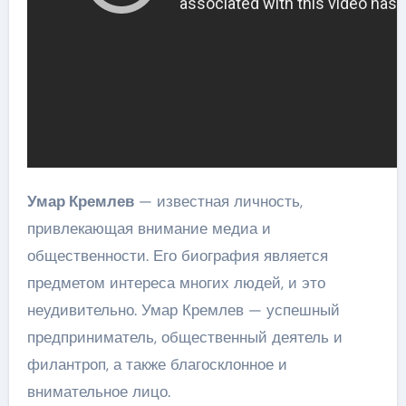
Умар Кремлев
— известная личность,
привлекающая внимание медиа и
общественности. Его биография является
предметом интереса многих людей, и это
неудивительно. Умар Кремлев — успешный
предприниматель, общественный деятель и
филантроп, а также благосклонное и
внимательное лицо.