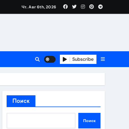
Чт. Авг 6th, 2026
в 2026 году
ности и советы по выбору
T
Subscribe
держка
Поиск
пиляции
Поиск