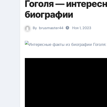
Гоголя — интересн
биографии
By
brusmaster44
Ноя 1, 2023