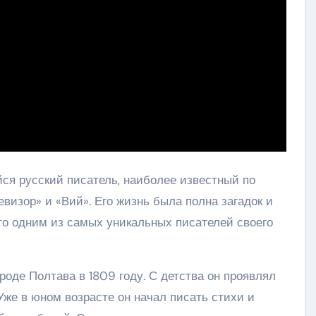
я русский писатель, наиболее известный по
изор» и «Вий». Его жизнь была полна загадок и
го одним из самых уникальных писателей своего
роде Полтава в 1809 году. С детства он проявлял
Уже в юном возрасте он начал писать стихи и