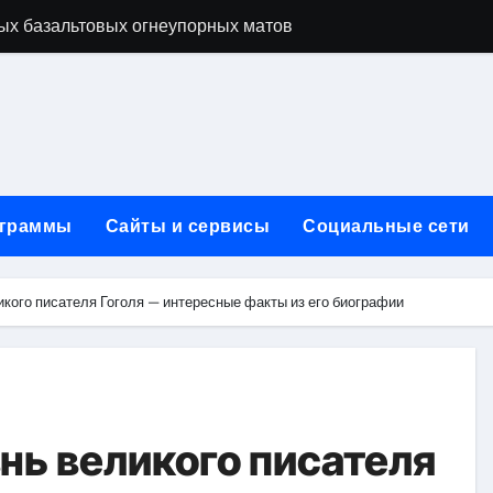
ых базальтовых огнеупорных матов
ую неделю для столичного и черноморского регионов
+ SEO + GEO/AEO — Новая формула цифрового присутствия 
лодные, горячие и мобильные варианты, рейтинг по безопас
нут без верификации и участия банков с пополнением в USD
граммы
Сайты и сервисы
Социальные сети
ивности рекламы при мульти-тач атрибуции
нных в бизнесе
кого писателя Гоголя — интересные факты из его биографии
тями и искусственным интеллектом
йтов: принципы SEO, рекламные каналы и техническая под
редств для маникюра, педикюра, наращивания ресниц и де
нь великого писателя