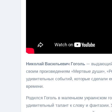
Николай Васильевич Гоголь
— выдающийс
своим произведениям «Мертвые души», «Рев
удивительных событий, которые сделали е
времени.
Родился Гоголь в маленьком украинском го
удивительный талант к слову и фантазии. 