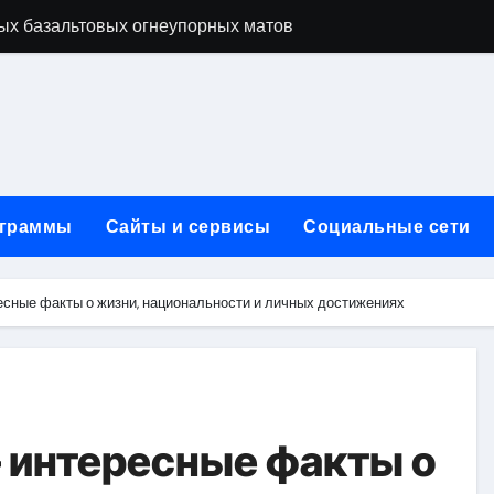
ых базальтовых огнеупорных матов
ую неделю для столичного и черноморского регионов
+ SEO + GEO/AEO — Новая формула цифрового присутствия 
лодные, горячие и мобильные варианты, рейтинг по безопас
нут без верификации и участия банков с пополнением в USD
граммы
Сайты и сервисы
Социальные сети
ивности рекламы при мульти-тач атрибуции
нных в бизнесе
есные факты о жизни, национальности и личных достижениях
тями и искусственным интеллектом
йтов: принципы SEO, рекламные каналы и техническая под
редств для маникюра, педикюра, наращивания ресниц и де
 интересные факты о