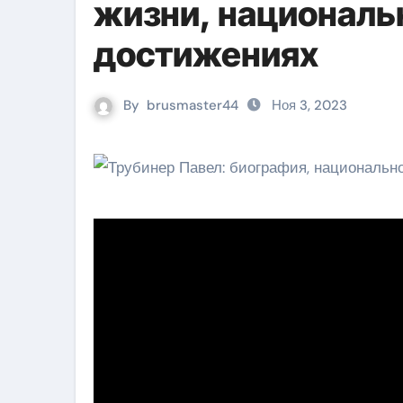
жизни, националь
достижениях
By
brusmaster44
Ноя 3, 2023