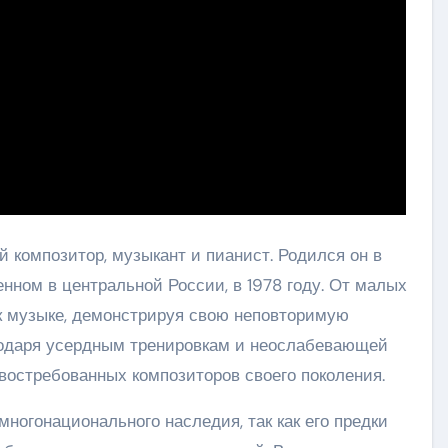
 композитор, музыкант и пианист. Родился он в
нном в центральной России, в 1978 году. От малых
к музыке, демонстрируя свою неповторимую
годаря усердным тренировкам и неослабевающей
 востребованных композиторов своего поколения.
ногонационального наследия, так как его предки