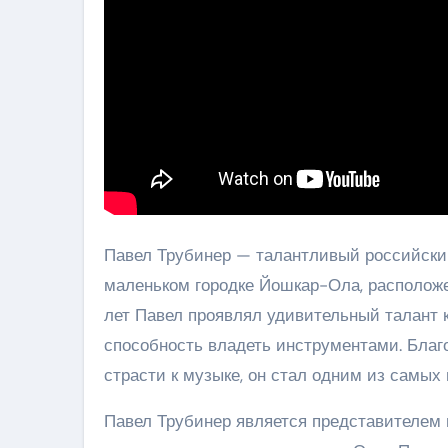
Павел Трубинер — талантливый российский
маленьком городке Йошкар-Ола, расположе
лет Павел проявлял удивительный талант 
способность владеть инструментами. Бла
страсти к музыке, он стал одним из самых
Павел Трубинер является представителем м