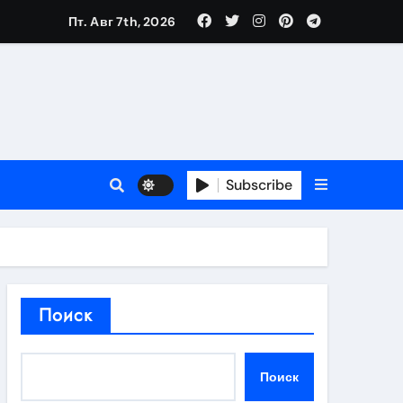
Пт. Авг 7th, 2026
в 2026 году
ности и советы по выбору
T
Subscribe
держка
Поиск
пиляции
Поиск