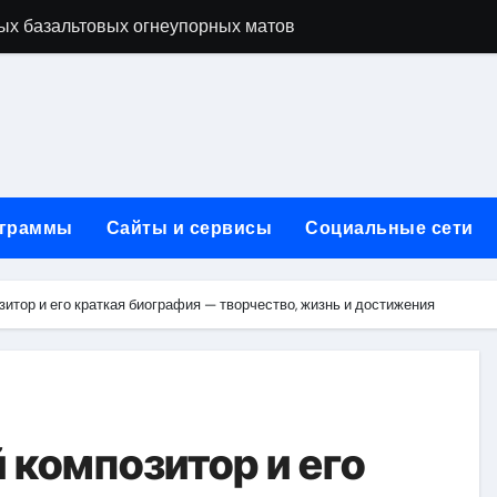
ых базальтовых огнеупорных матов
ую неделю для столичного и черноморского регионов
+ SEO + GEO/AEO — Новая формула цифрового присутствия 
лодные, горячие и мобильные варианты, рейтинг по безопас
нут без верификации и участия банков с пополнением в USD
граммы
Сайты и сервисы
Социальные сети
ивности рекламы при мульти-тач атрибуции
нных в бизнесе
итор и его краткая биография — творчество, жизнь и достижения
тями и искусственным интеллектом
йтов: принципы SEO, рекламные каналы и техническая под
редств для маникюра, педикюра, наращивания ресниц и де
 композитор и его