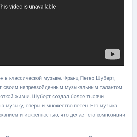
 в классической музыке. Франц Петер Шуберт,
яет своим непревзойденным музыкальным талантом
роткой жизни, Шуберт создал более тысячи
ю музыку, оперы и множество песен. Его музыка
анием и искренностью, что делает его композиции