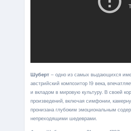
Шуберт
– одно из самых выдающихся имен
австрийский композитор 19 века, впечатл
и вкладом в мировую культуру. В своей ко
произведений, включая симфонии, камерну
пронизана глубоким эмоциональным содерж
непреходящими шедеврами.