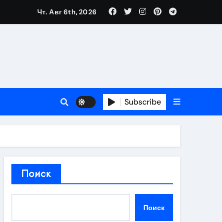
Чт. Авг 6th, 2026
в 2026 году
ности и советы по выбору
T
Subscribe
держка
Поиск
пиляции
Поиск