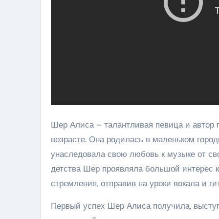
Шер Алиса – талантливая певица и автор п
возрасте. Она родилась в маленьком город
унаследовала свою любовь к музыке от сво
детства Шер проявляла большой интерес к
стремления, отправив на уроки вокала и ги
Первый успех Шер Алиса получила, выступ