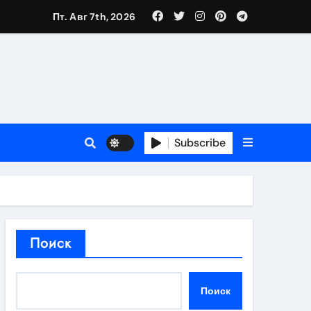
Пт. Авг 7th, 2026
в 2026 году
ности и советы по выбору
T
Subscribe
держка
пиляции
Поиск
Поиск