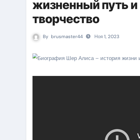
жизненный путь и
творчество
By
brusmaster44
Ноя 1, 2023