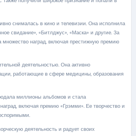
также получили широкое признание и попали в
ивно снималась в кино и телевизии. Она исполнила
ное свидание», «Битлджус», «Маска» и другие. За
а множество наград, включая престижную премию
ительной деятельностью. Она активно
ации, работающие в сфере медицины, образования
родала миллионы альбомов и стала
аград, включая премию «Грэмми». Ее творчество и
оспоримыми.
орческую деятельность и радует своих