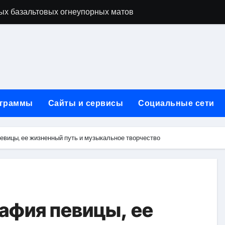
ую неделю для столичного и черноморского регионов
+ SEO + GEO/AEO — Новая формула цифрового присутствия 
лодные, горячие и мобильные варианты, рейтинг по безопас
нут без верификации и участия банков с пополнением в USD
ивности рекламы при мульти-тач атрибуции
граммы
Сайты и сервисы
Социальные сети
нных в бизнесе
тями и искусственным интеллектом
евицы, ее жизненный путь и музыкальное творчество
йтов: принципы SEO, рекламные каналы и техническая под
редств для маникюра, педикюра, наращивания ресниц и де
афия певицы, ее