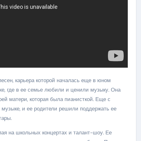
есен, карьера которой началась еще в юном
ке, где в ее семье любили и ценили музыку. Она
ей матери, которая была пианисткой. Еще с
 музыке, и ее родители решили поддержать ее
тары.
ая на школьных концертах и талант-шоу. Ее