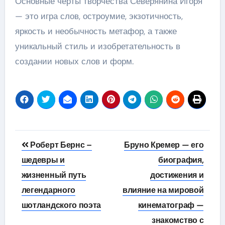
Основные черты творчества Северянина Игоря
— это игра слов, остроумие, экзотичность,
яркость и необычность метафор, а также
уникальный стиль и изобретательность в
создании новых слов и форм.
Навигация
Роберт Бернс –
Бруно Кремер — его
по
шедевры и
биография,
жизненный путь
достижения и
записям
легендарного
влияние на мировой
шотландского поэта
кинематограф —
знакомство с