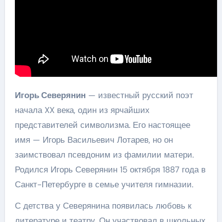
Игорь Северянин
— известный русский поэт
начала XX века, один из ярчайших
представителей символизма. Его настоящее
имя — Игорь Васильевич Лотарев, но он
заимствовал псевдоним из фамилии матери.
Родился Игорь Северянин 15 октября 1887 года в
Санкт-Петербурге в семье учителя гимназии.
С детства у Северянина появилась любовь к
литературе и театру. Он участвовал в школьных