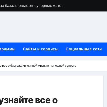
ых базальтовых огнеупорных матов
ую неделю для столичного и черноморского регионов
+ SEO + GEO/AEO — Новая формула цифрового присутствия 
лодные, горячие и мобильные варианты, рейтинг по безопас
нут без верификации и участия банков с пополнением в USD
граммы
Сайты и сервисы
Социальные сети
ивности рекламы при мульти-тач атрибуции
нных в бизнесе
 все о биографии, личной жизни и нынешней супруге
тями и искусственным интеллектом
йтов: принципы SEO, рекламные каналы и техническая под
редств для маникюра, педикюра, наращивания ресниц и де
знайте все о