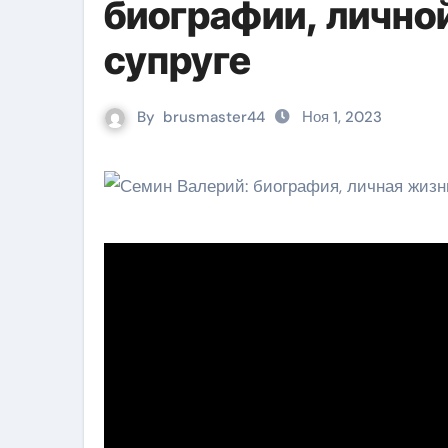
биографии, лично
супруге
By
brusmaster44
Ноя 1, 2023