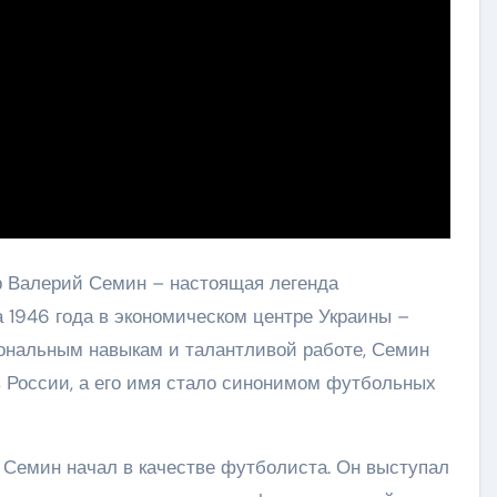
 Валерий Семин – настоящая легенда
а 1946 года в экономическом центре Украины –
ональным навыкам и талантливой работе, Семин
 России, а его имя стало синонимом футбольных
Семин начал в качестве футболиста. Он выступал