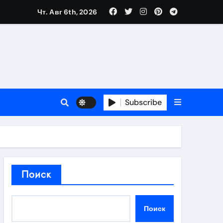
Чт. Авг 6th, 2026
в 2026 году
ности и советы по выбору
T
Subscribe
держка
Поиск
пиляции
Поиск