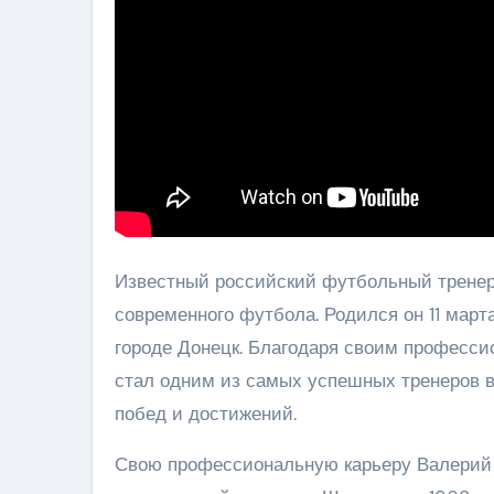
Известный российский футбольный тренер
современного футбола. Родился он 11 март
городе Донецк. Благодаря своим професси
стал одним из самых успешных тренеров в
побед и достижений.
Свою профессиональную карьеру Валерий 