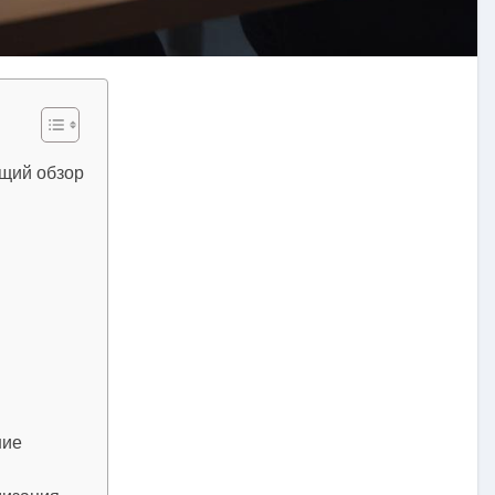
бщий обзор
ние