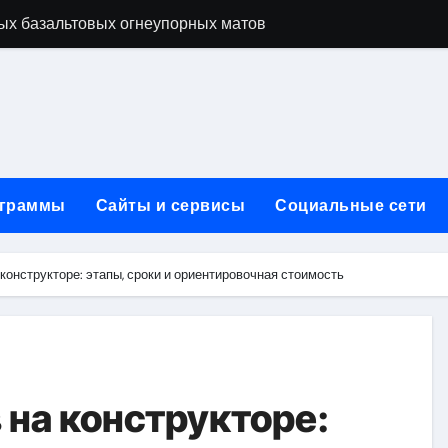
ых базальтовых огнеупорных матов
ую неделю для столичного и черноморского регионов
+ SEO + GEO/AEO — Новая формула цифрового присутствия 
лодные, горячие и мобильные варианты, рейтинг по безопас
нут без верификации и участия банков с пополнением в USD
граммы
Сайты и сервисы
Социальные сети
ивности рекламы при мульти-тач атрибуции
нных в бизнесе
 конструкторе: этапы, сроки и ориентировочная стоимость
тями и искусственным интеллектом
йтов: принципы SEO, рекламные каналы и техническая под
редств для маникюра, педикюра, наращивания ресниц и де
 на конструкторе: