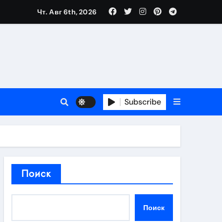
Чт. Авг 6th, 2026
в 2026 году
ности и советы по выбору
T
Subscribe
держка
Поиск
пиляции
Поиск