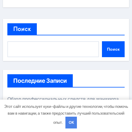
Поиск
Поиск
Последние Записи
Обзор профессиональных средств для маникюра,
педикюра, наращивания ресниц и депиляции
Этот сайт использует куки-файлы и другие технологии, чтобы помочь
вам в навигации, а также предоставить лучший пользовательский
Производство иглопробивных базальтовых
опыт.
OK
огнеупорных матов