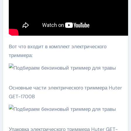
Вот что входит в комплект электрического
триммера:
Основные части электрического триммера Huter
GET-1700B
Упаковка электрического триммера Huter GET-