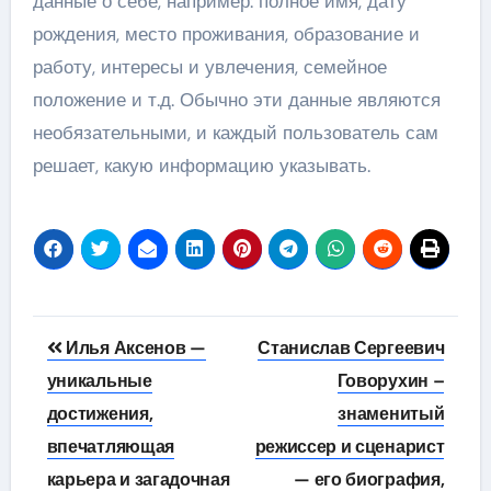
данные о себе, например: полное имя, дату
рождения, место проживания, образование и
работу, интересы и увлечения, семейное
положение и т.д. Обычно эти данные являются
необязательными, и каждый пользователь сам
решает, какую информацию указывать.
Навигация
Илья Аксенов —
Станислав Сергеевич
по
уникальные
Говорухин –
достижения,
знаменитый
записям
впечатляющая
режиссер и сценарист
карьера и загадочная
— его биография,