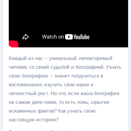
Каждый из нас – уникальный, неповторимый
человек, со своей судьбой и биографией. Узнать
свою биографию – значит погрузиться в
воспоминания, изучить свои корни и
личностный рост. Но что, если ваша биография
на самом деле пакки, то есть ложь, скрытие
искаженных фактов? Как узнать свою
настоящую историю?