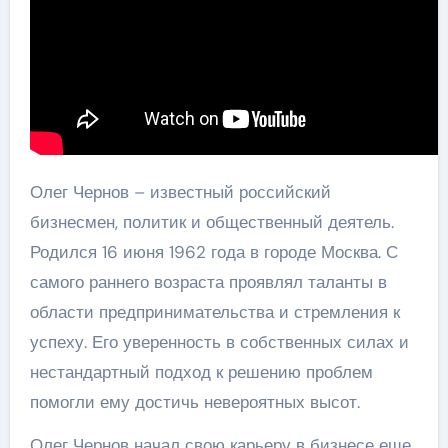
Олег Чернов – известный российский
бизнесмен, политик и общественный деятель.
Родился 16 июня 1962 года в городе Москва. С
самого раннего возраста проявлял таланты в
области предпринимательства и стремления к
успеху. Его уверенность в собственных силах и
нестандартный подход к решению проблем
помогли ему достичь невероятных высот.
Олег Чернов начал свою карьеру в бизнесе еще