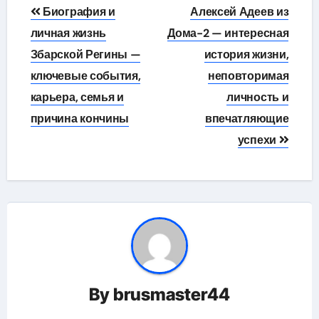
Навигация
Биография и
Алексей Адеев из
по
личная жизнь
Дома-2 — интересная
Збарской Регины —
история жизни,
записям
ключевые события,
неповторимая
карьера, семья и
личность и
причина кончины
впечатляющие
успехи
By
brusmaster44