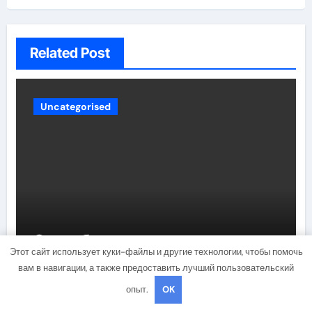
Related Post
Uncategorised
Способы расчета расхода
Этот сайт использует куки-файлы и другие технологии, чтобы помочь
теплоносителя для системы
вам в навигации, а также предоставить лучший пользовательский
отопления
опыт.
OK
brusmaster44
Ноя 4, 2024