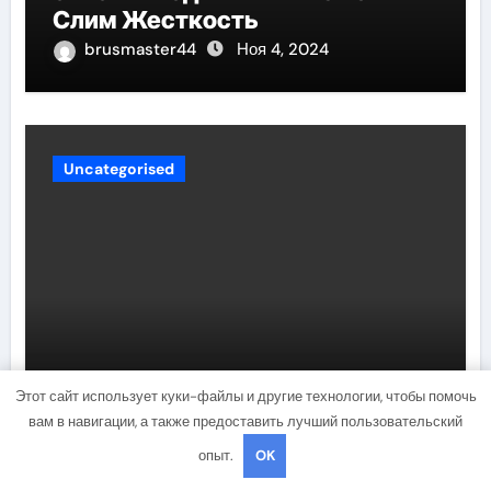
Слим Жесткость
brusmaster44
Ноя 4, 2024
Uncategorised
Калькулятор расчета
Этот сайт использует куки-файлы и другие технологии, чтобы помочь
количества обоев на комнату
вам в навигации, а также предоставить лучший пользовательский
при ремонте
опыт.
OK
brusmaster44
Ноя 4, 2024