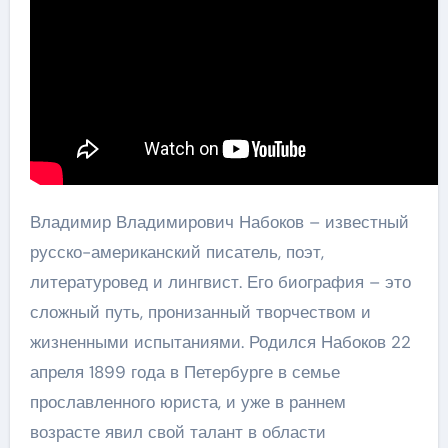
Владимир Владимирович Набоков – известный
русско-американский писатель, поэт,
литературовед и лингвист. Его биография – это
сложный путь, пронизанный творчеством и
жизненными испытаниями. Родился Набоков 22
апреля 1899 года в Петербурге в семье
прославленного юриста, и уже в раннем
возрасте явил свой талант в области