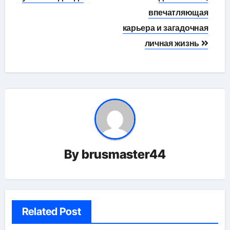
записям
впечатляющая
карьера и загадочная
личная жизнь
By
brusmaster44
Related Post