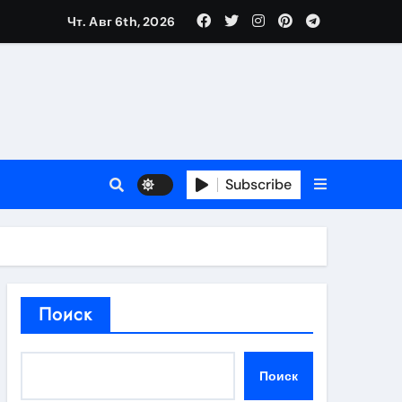
Чт. Авг 6th, 2026
в 2026 году
ности и советы по выбору
T
Subscribe
держка
Поиск
пиляции
Поиск