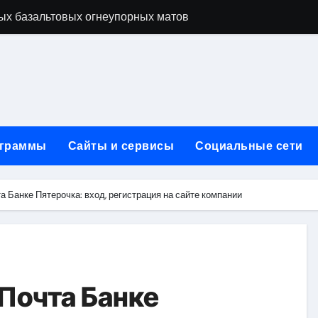
ых базальтовых огнеупорных матов
ую неделю для столичного и черноморского регионов
+ SEO + GEO/AEO — Новая формула цифрового присутствия 
лодные, горячие и мобильные варианты, рейтинг по безопас
нут без верификации и участия банков с пополнением в USD
граммы
Сайты и сервисы
Социальные сети
ивности рекламы при мульти-тач атрибуции
нных в бизнесе
а Банке Пятерочка: вход, регистрация на сайте компании
тями и искусственным интеллектом
йтов: принципы SEO, рекламные каналы и техническая под
редств для маникюра, педикюра, наращивания ресниц и де
 Почта Банке