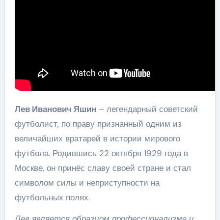
Лев Иванович Яшин
– легендарный советский
футболист, по праву признанный одним из
величайших вратарей в истории мирового
футбола. Родившись 22 октября 1929 года в
Москве, он принёс славу своей стране и стал
символом силы и неприступности на
футбольных полях.
Лев является образцом профессионализма и