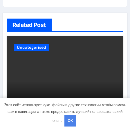
Related Post
Uncategorised
Способы расчета расхода
Этот сайт использует куки-файлы и другие технологии, чтобы помочь
теплоносителя для системы
вам в навигации, а также предоставить лучший пользовательский
отопления
опыт.
OK
brusmaster44
Ноя 4, 2024