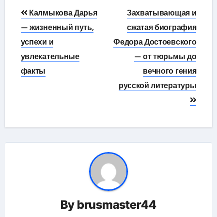
Навигация
Калмыкова Дарья
Захватывающая и
по
— жизненный путь,
сжатая биография
успехи и
Федора Достоевского
записям
увлекательные
— от тюрьмы до
факты
вечного гения
русской литературы
By
brusmaster44