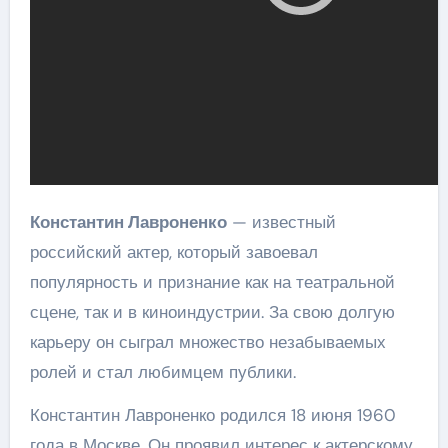
Константин Лавроненко
— известный
российский актер, который завоевал
популярность и признание как на театральной
сцене, так и в киноиндустрии. За свою долгую
карьеру он сыграл множество незабываемых
ролей и стал любимцем публики.
Константин Лавроненко родился 18 июня 1960
года в Москве. Он проявил интерес к актерскому