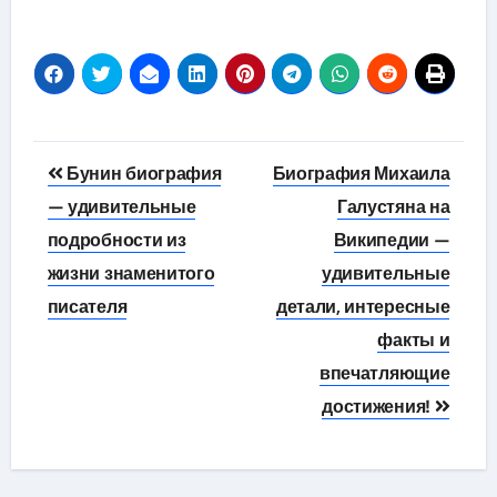
Навигация
Бунин биография
Биография Михаила
по
— удивительные
Галустяна на
подробности из
Википедии —
записям
жизни знаменитого
удивительные
писателя
детали, интересные
факты и
впечатляющие
достижения!