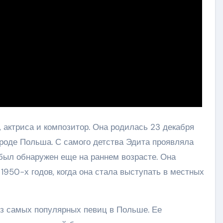
 актриса и композитор. Она родилась 23 декабря
ороде Польша. С самого детства Эдита проявляла
т был обнаружен еще на раннем возрасте. Она
1950-х годов, когда она стала выступать в местных
из самых популярных певиц в Польше. Ее