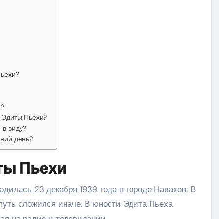
Пьехи?
и?
и Эдиты Пьехи?
 в виду?
шний день?
ты Пьехи
одилась 23 декабря 1939 года в городе Навахов. В
е путь сложился иначе. В юности Эдита Пьеха
ая на радио и телевидении.