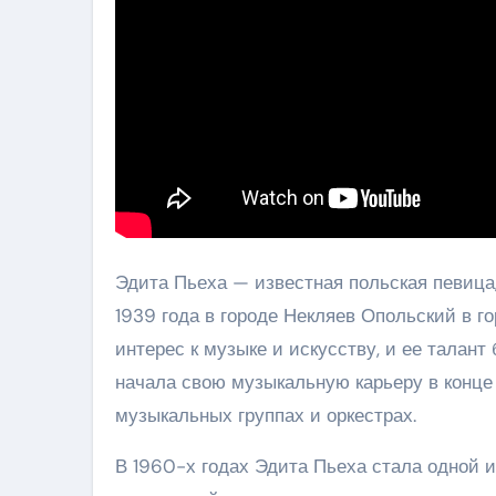
Эдита Пьеха — известная польская певица,
1939 года в городе Некляев Опольский в г
интерес к музыке и искусству, и ее талан
начала свою музыкальную карьеру в конце 
музыкальных группах и оркестрах.
В 1960-х годах Эдита Пьеха стала одной 