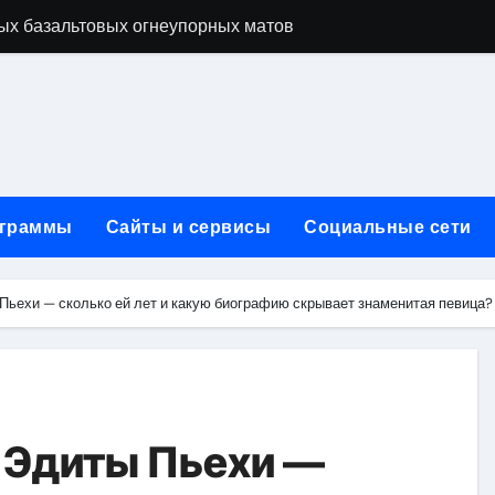
ых базальтовых огнеупорных матов
ую неделю для столичного и черноморского регионов
+ SEO + GEO/AEO — Новая формула цифрового присутствия 
лодные, горячие и мобильные варианты, рейтинг по безопас
нут без верификации и участия банков с пополнением в USD
граммы
Сайты и сервисы
Социальные сети
ивности рекламы при мульти-тач атрибуции
нных в бизнесе
Пьехи — сколько ей лет и какую биографию скрывает знаменитая певица?
тями и искусственным интеллектом
йтов: принципы SEO, рекламные каналы и техническая под
редств для маникюра, педикюра, наращивания ресниц и де
 Эдиты Пьехи —