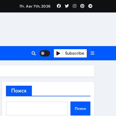
Пт. Авг 7th, 2026
в 2026 году
ности и советы по выбору
T
Subscribe
держка
Поиск
пиляции
Поиск