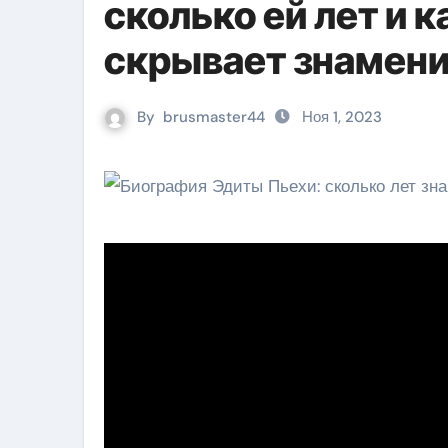
сколько ей лет и 
скрывает знамени
By
brusmaster44
Ноя 1, 2023