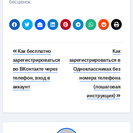
бесценок.
Навигация
Как бесплатно
Как
по
зарегистрироваться
зарегистрироваться в
во ВКонтакте через
Одноклассниках без
записям
телефон, вход в
номера телефона
аккаунт
(пошаговая
инструкция)