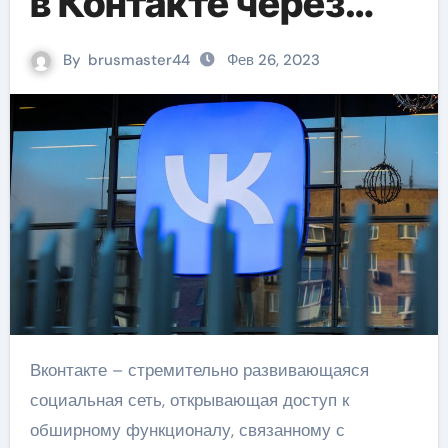
в Контакте через
электронную почту,
By
brusmaster44
Фев 26, 2023
получение
виртуального
номера
Вконтакте – стремительно развивающаяся
социальная сеть, открывающая доступ к
обширному функционалу, связанному с