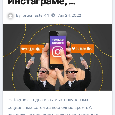
Инстаграме,
настройка и
By
brusmaster44
Авг 24, 2022
статистика
коммерческого
профиля в Instagram
Instagram – одна из самых популярных
социальных сетей за последнее время. А