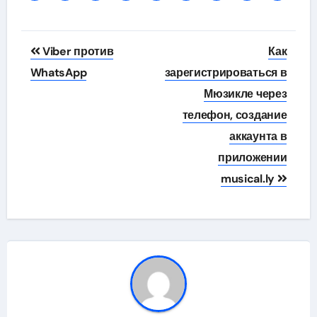
Навигация
Viber против
Как
по
WhatsApp
зарегистрироваться в
Мюзикле через
записям
телефон, создание
аккаунта в
приложении
musical.ly