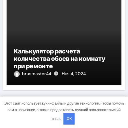
Калькулятор расчета
количества обоев на комнату
при ремонте
brusmaster44
Ноя 4, 2024
Этот сайт использует куки-файлы и другие технологии, чтобы помочь
Добавить комментарий
вам в навигации, а также предоставить лучший пользовательский
Для отправки комментария вам необходимо
опыт.
OK
авторизоваться
.