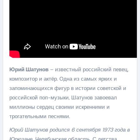
Юрий Шатунов
– известный российский певец,
композитор и актёр. Одна из самых ярких и
запоминающихся фигур в истории советской и
российской поп-музыки, Шатунов завоевал
миллионы сердец своими искренними и
трогательными песнями.
Юрий Шатунов родился 6 сентября 1973 года в
Юрюзане, Челябинская область.
С детства