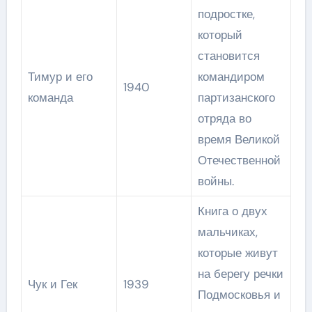
подростке,
который
становится
Тимур и его
командиром
1940
команда
партизанского
отряда во
время Великой
Отечественной
войны.
Книга о двух
мальчиках,
которые живут
на берегу речки
Чук и Гек
1939
Подмосковья и