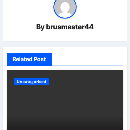
By
brusmaster44
Related Post
Uncategorised