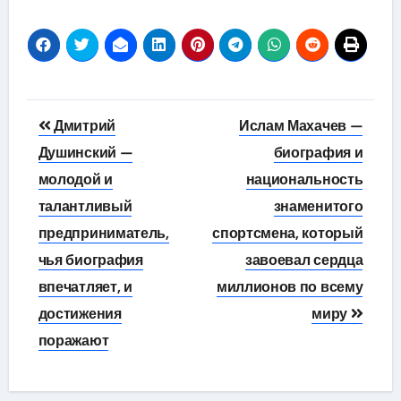
Навигация
Дмитрий
Ислам Махачев —
по
Душинский —
биография и
молодой и
национальность
записям
талантливый
знаменитого
предприниматель,
спортсмена, который
чья биография
завоевал сердца
впечатляет, и
миллионов по всему
достижения
миру
поражают