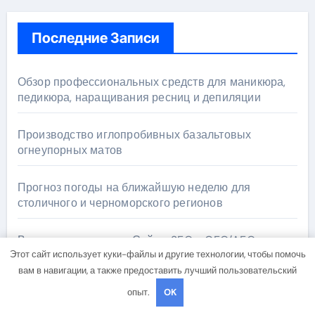
Последние Записи
Обзор профессиональных средств для маникюра,
педикюра, наращивания ресниц и депиляции
Производство иглопробивных базальтовых
огнеупорных матов
Прогноз погоды на ближайшую неделю для
столичного и черноморского регионов
Видимость под ключ: Сайт + SEO + GEO/AEO —
Новая формула цифрового присутствия в 2026
Этот сайт использует куки-файлы и другие технологии, чтобы помочь
году
вам в навигации, а также предоставить лучший пользовательский
опыт.
OK
Обзор криптокошельков: холодные, горячие и