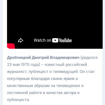
Дробницкий Дмитрий Владимирович
(родился
23 мая 1975 года) – известный российский
журналист, публицист и телеведущий. Он стал
популярным благодаря своим ярким и
качественным образам на телевидении и
постоянной работе в качестве автора и
публициста.