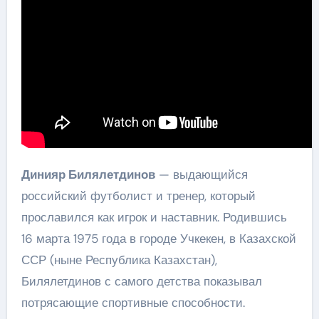
Динияр Билялетдинов
— выдающийся
российский футболист и тренер, который
прославился как игрок и наставник. Родившись
16 марта 1975 года в городе Учкекен, в Казахской
ССР (ныне Республика Казахстан),
Билялетдинов с самого детства показывал
потрясающие спортивные способности.