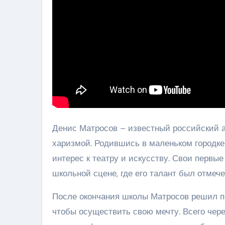
Денис Матросов – известный российский 
харизмой. Родившись в маленьком городке 
интерес к театру и искусству. Свои первы
школьной сцене, где его талант был отмеч
После окончания школы Матросов решил по
чтобы осуществить свою мечту. Всего чере