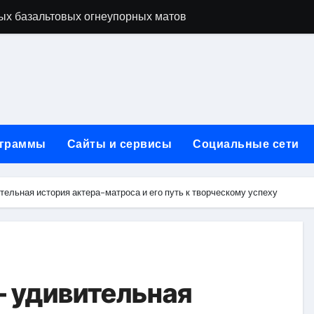
ых базальтовых огнеупорных матов
ую неделю для столичного и черноморского регионов
+ SEO + GEO/AEO — Новая формула цифрового присутствия 
лодные, горячие и мобильные варианты, рейтинг по безопас
нут без верификации и участия банков с пополнением в USD
граммы
Сайты и сервисы
Социальные сети
ивности рекламы при мульти-тач атрибуции
нных в бизнесе
ельная история актера-матроса и его путь к творческому успеху
тями и искусственным интеллектом
йтов: принципы SEO, рекламные каналы и техническая под
редств для маникюра, педикюра, наращивания ресниц и де
 удивительная