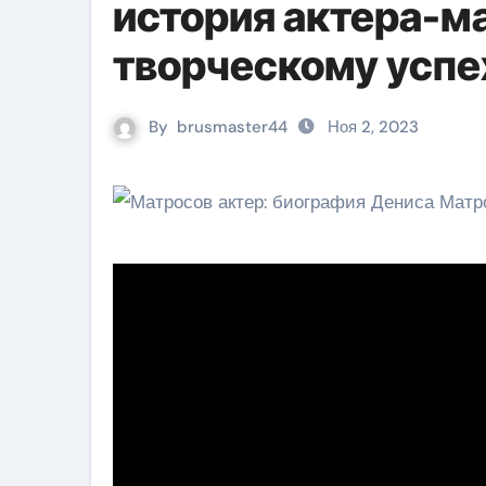
история актера-ма
творческому успе
By
brusmaster44
Ноя 2, 2023