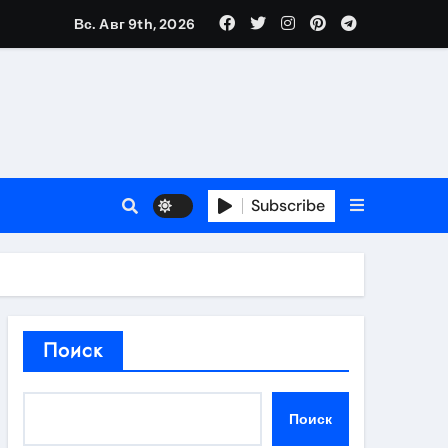
Вс. Авг 9th, 2026
в 2026 году
ности и советы по выбору
T
Subscribe
держка
Поиск
пиляции
Поиск