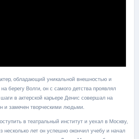
актер, обладающий уникальной внешностью и
на берегу Волги, он с самого детства проявлял
е шаги в актерской карьере Денис совершал на
ен и замечен творческими людьми.
ступить в театральный институт и уехал в Москву,
з несколько лет он успешно окончил учебу и начал