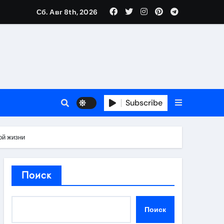
Сб. Авг 8th, 2026
в 2026 году
ности и советы по выбору
T
Subscribe
ой жизни
держка
Поиск
пиляции
Поиск