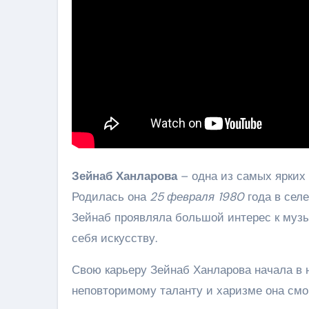
Зейнаб Ханларова
– одна из самых ярких
Родилась она
25 февраля 1980
года в селе
Зейнаб проявляла большой интерес к музы
себя искусству.
Свою карьеру Зейнаб Ханларова начала в 
неповторимому таланту и харизме она смо