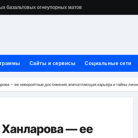
ых базальтовых огнеупорных матов
ую неделю для столичного и черноморского регионов
+ SEO + GEO/AEO — Новая формула цифрового присутствия 
лодные, горячие и мобильные варианты, рейтинг по безопас
нут без верификации и участия банков с пополнением в USD
граммы
Сайты и сервисы
Социальные сети
ивности рекламы при мульти-тач атрибуции
нных в бизнесе
рова — ее невероятные достижения, впечатляющая карьера и тайны личн
тями и искусственным интеллектом
йтов: принципы SEO, рекламные каналы и техническая под
редств для маникюра, педикюра, наращивания ресниц и де
 Ханларова — ее