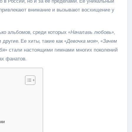
о в России, но и за ее пределами. Ее уникальный
 привлекают внимание и вызывают восхищение у
ко альбомов, среди которых «
Началasь любовь
»,
и другие. Ее хиты, такие как «
Девочка моя
», «
Зачем
бя
» стали настоящими гимнами многих поколений
ах фанатов.
ями