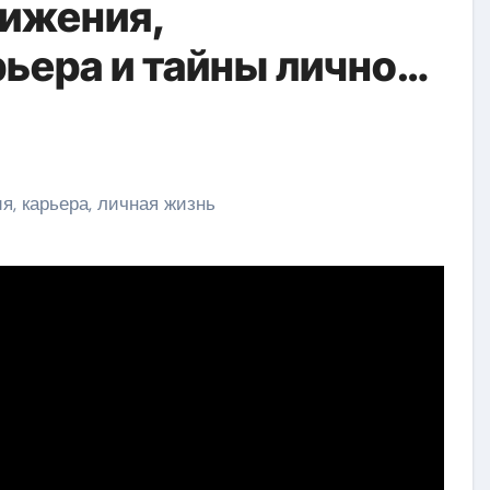
тижения,
ьера и тайны личной