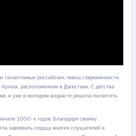
 и талантливых российских певиц современности.
 Хунзах, расположенном в Дагестане. С детства
ке, и уже в молодом возрасте решила посвятить
начале 2000-х годов. Благодаря своему
гла завоевать сердца многих слушателей и