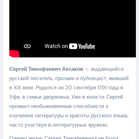
Сергей Тимофеевич Аксаков
— выдающийся
русский писатель, прозаик и публицист, живший
в XIX веке. Родился он 20 сентября 1791 года в
Уфе, в семье дворянина. Уже в юности Сергей
проявил необыкновенные способности к
изучению литературы и красоты русского языка,
часто участвуя в литературных кружках.
Однако жизнь Сергея Тимофеевича не была