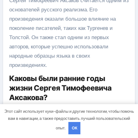
Сергей Тимофеевич Аксаков считается одним из
основателей русского реализма. Его
произведения оказали большое влияние на
поколение писателей, таких как Тургенев и
Толстой. Он также стал одним из первых
авторов, которые успешно использовали
народные образцы языка в своих
произведениях.
Каковы были ранние годы
жизни Сергея Тимофеевича
Аксакова?
Сергей Тимофеевич Аксаков родился 1 августа
Этот сайт использует куки-файлы и другие технологии, чтобы помочь
1791 года в Уфе. Его отец был богатым купцом и
вам в навигации, а также предоставить лучший пользовательский
принадлежал к старинному дворянскому роду. В
опыт.
OK
детстве Аксаков увлекался чтением, особенно