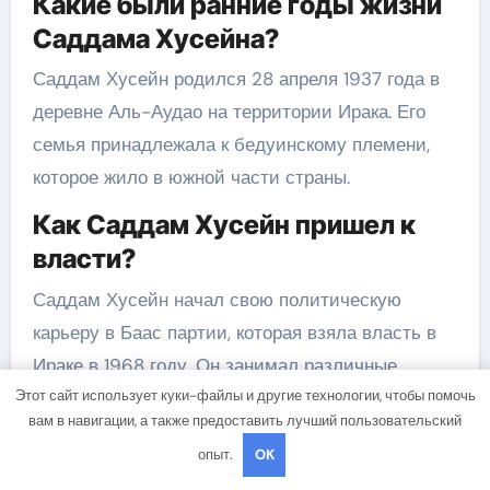
Какие были ранние годы жизни
Саддама Хусейна?
Саддам Хусейн родился 28 апреля 1937 года в
деревне Аль-Аудао на территории Ирака. Его
семья принадлежала к бедуинскому племени,
которое жило в южной части страны.
Как Саддам Хусейн пришел к
власти?
Саддам Хусейн начал свою политическую
карьеру в Баас партии, которая взяла власть в
Ираке в 1968 году. Он занимал различные
должности и в 1979 году стал президентом
Этот сайт использует куки-файлы и другие технологии, чтобы помочь
вам в навигации, а также предоставить лучший пользовательский
Ирака после свержения своего
опыт.
OK
предшественника.