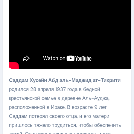
тираническое
правление и
падение его режима
Саддам Хусейн Абд аль-Маджид ат-Тикрити
родился 28 апреля 1937 года в бедной
крестьянской семье в деревне Аль-Ауджа,
расположенной в Ираке. В возрасте 9 лет
Саддам потерял своего отца, и его матери
пришлось тяжело трудиться, чтобы обеспечить
детей. Он вырос в трудных условиях, и это