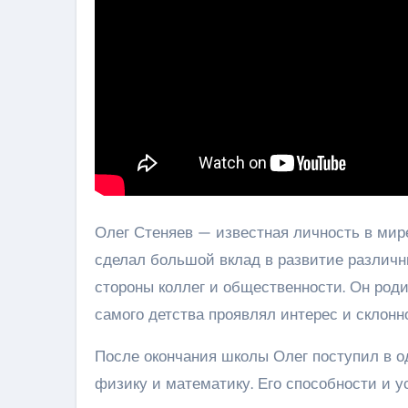
Олег Стеняев — известная личность в мир
сделал большой вклад в развитие различн
стороны коллег и общественности. Он роди
самого детства проявлял интерес и склонн
После окончания школы Олег поступил в о
физику и математику. Его способности и 