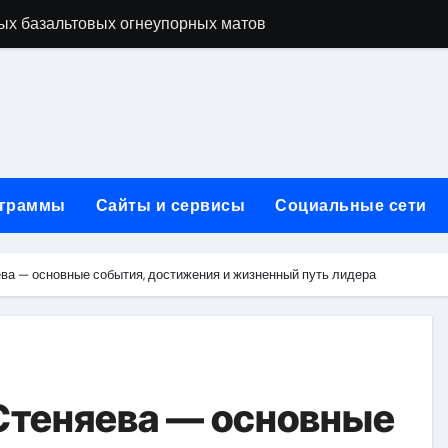
ых базальтовых огнеупорных матов
ую неделю для столичного и черноморского регионов
+ SEO + GEO/AEO — Новая формула цифрового присутствия 
лодные, горячие и мобильные варианты, рейтинг по безопас
нут без верификации и участия банков с пополнением в USD
граммы
Сайты и сервисы
Социальные сети
ивности рекламы при мульти-тач атрибуции
нных в бизнесе
ва — основные события, достижения и жизненный путь лидера
тями и искусственным интеллектом
йтов: принципы SEO, рекламные каналы и техническая под
редств для маникюра, педикюра, наращивания ресниц и де
Стеняева — основные