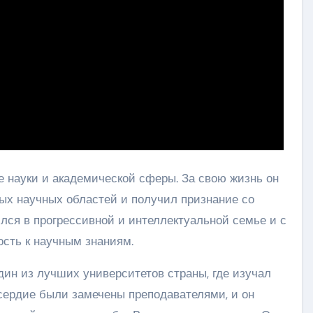
е науки и академической сферы. За свою жизнь он
ых научных областей и получил признание со
лся в прогрессивной и интеллектуальной семье и с
ость к научным знаниям.
дин из лучших университетов страны, где изучал
усердие были замечены преподавателями, и он