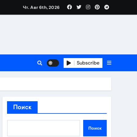
Чт. Авг 6th, 2026
в 2026 году
ности и советы по выбору
T
Subscribe
держка
Поиск
пиляции
Поиск