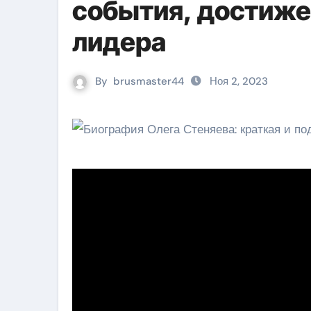
события, достиже
лидера
By
brusmaster44
Ноя 2, 2023