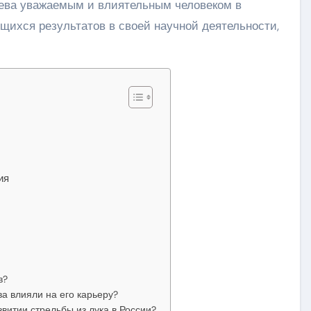
яева уважаемым и влиятельным человеком в
щихся результатов в своей научной деятельности,
ия
в?
а влияли на его карьеру?
звитии стрельбы из лука в России?