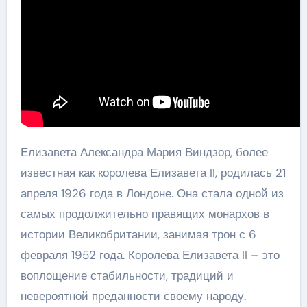
Елизавета Александра Мария Виндзор, более
известная как королева Елизавета II, родилась 21
апреля 1926 года в Лондоне. Она стала одной из
самых продолжительно правящих монархов в
истории Великобритании, занимая трон с 6
февраля 1952 года. Королева Елизавета II – это
воплощение стабильности, традиций и
невероятной преданности своему народу.