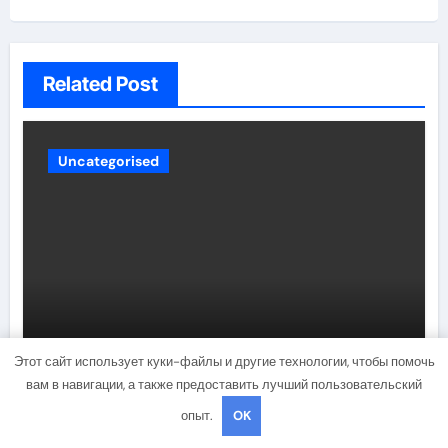
Related Post
Uncategorised
Способы расчета расхода
Этот сайт использует куки-файлы и другие технологии, чтобы помочь
теплоносителя для системы
вам в навигации, а также предоставить лучший пользовательский
отопления
опыт.
OK
brusmaster44
Ноя 4, 2024