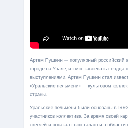
Артем Пушкин — популярный российский ак
городе на Урале, и смог завоевать сердц
выступлениями. Артем Пушкин стал извест
«Уральские пельмени» — культовом коллек
страны.
Уральские пельмени были основаны в 1992
участников коллектива. За время своей к
скетчей и показал свои таланты в области