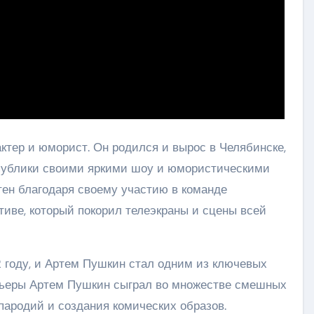
тер и юморист. Он родился и вырос в Челябинске,
а публики своими яркими шоу и юмористическими
ен благодаря своему участию в команде
тиве, который покорил телеэкраны и сцены всей
 году, и Артем Пушкин стал одним из ключевых
арьеры Артем Пушкин сыграл во множестве смешных
 пародий и создания комических образов.