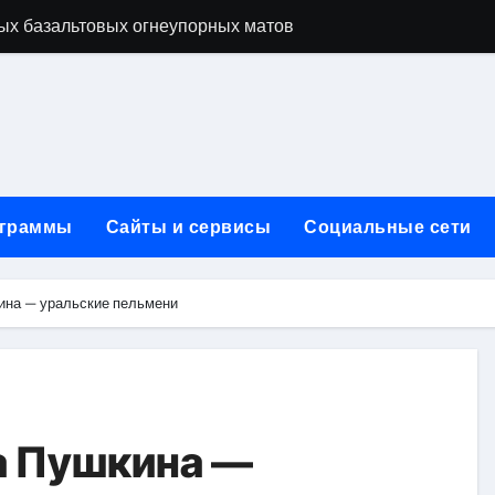
ых базальтовых огнеупорных матов
ую неделю для столичного и черноморского регионов
+ SEO + GEO/AEO — Новая формула цифрового присутствия 
лодные, горячие и мобильные варианты, рейтинг по безопас
нут без верификации и участия банков с пополнением в USD
граммы
Сайты и сервисы
Социальные сети
ивности рекламы при мульти-тач атрибуции
нных в бизнесе
ина — уральские пельмени
тями и искусственным интеллектом
йтов: принципы SEO, рекламные каналы и техническая под
редств для маникюра, педикюра, наращивания ресниц и де
а Пушкина —