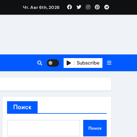
Чт. Авг 6th, 2026
в 2026 году
ности и советы по выбору
T
Subscribe
держка
Поиск
пиляции
Поиск