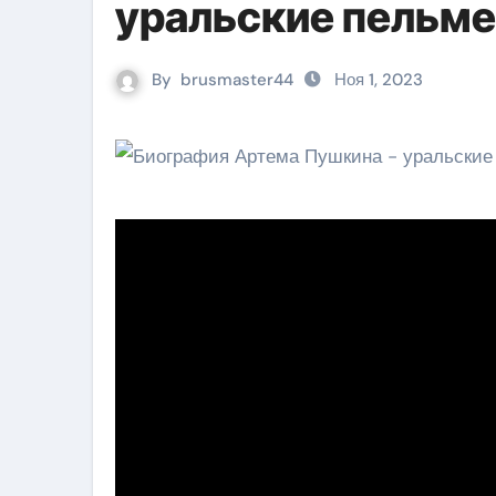
уральские пельм
By
brusmaster44
Ноя 1, 2023