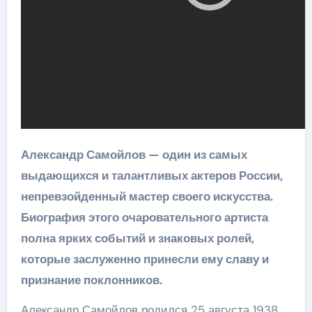
Александр Самойлов — один из самых
выдающихся и талантливых актеров России,
непревзойденный мастер своего искусства.
Биография этого очаровательного артиста
полна ярких событий и знаковых ролей,
которые заслуженно принесли ему славу и
признание поклонников.
Александр Самойлов родился 25 августа 1938