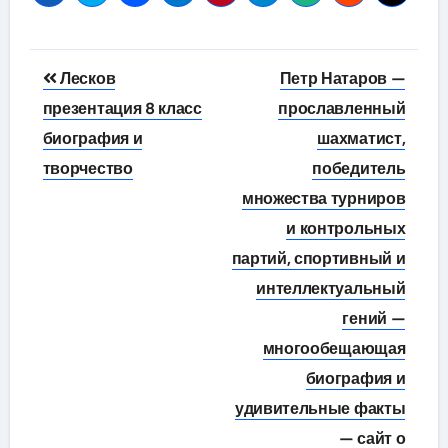
Навигация
Лесков
Петр Натаров —
по
презентация 8 класс
прославленный
биография и
шахматист,
записям
творчество
победитель
множества турниров
и контрольных
партий, спортивный и
интеллектуальный
гений —
многообещающая
биография и
удивительные факты
— сайт о